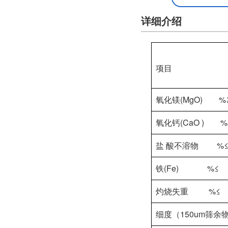
详细介绍
项目
氧化镁(MgO) %
氧化钙(CaO ) %
盐 酸不溶物 %
铁(Fe) %≤
灼烧失重 %≤
细度（150um筛余物 