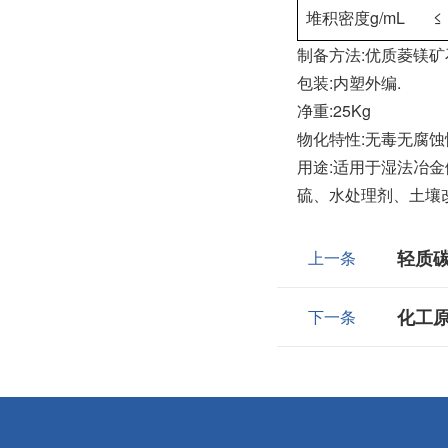
堆积密度g/mL ≤
制备方法:优质菱镁
包装:内塑外编.
净重:25Kg
物化特性:无毒无腐
用途:适用于湿法冶
硫、水处理剂、土壤
轻质
上一条
化工原
下一条