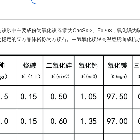
绍
镁砂中主要成份为氧化镁,杂质为CaoSi02、Fe203，氧化镁
为稳定的立方晶体俗称为方镁石。由氢氧化镁经高温燃烧而成抗